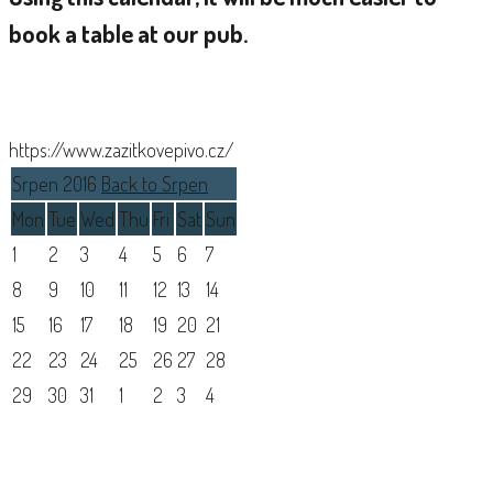
book a table at our pub.
https://www.zazitkovepivo.cz/
Srpen 2016
Back to Srpen
Mon
Tue
Wed
Thu
Fri
Sat
Sun
1
2
3
4
5
6
7
8
9
10
11
12
13
14
15
16
17
18
19
20
21
22
23
24
25
26
27
28
29
30
31
1
2
3
4