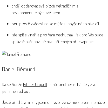
chtějí obdarovat své blízké netradičním a
nezapomenutelným zážitkem
jsou prostě zvědaví, co se může u obyčejného piva dít
jste spíše vinaři a pivo Vám nechutná? Pak pro Vás bude
správně načepované pivo příjemným překvapením!
Daniel Frémund
Dá se říci, že
Pilsner Urquell
je můj „mother milk“. Celý život
jsem měl rád pivo.
Ještě před čtyřmi lety jsem si myslel, že už mě s pivem nemůže