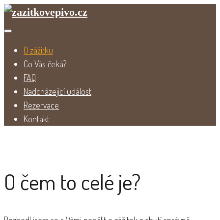
Skip
to
content
O zážitku
Co Vás čeká?
FAQ
Nadcházející událost
Rezervace
Kontakt
o
zážitku
O čem to celé je?
Rozhodl jsem se s Vámi podělit o zážitek z chutí správně