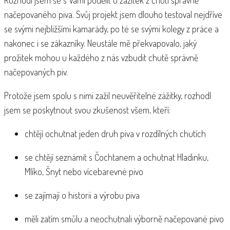
načepovaného piva. Svůj projekt jsem dlouho testoval nejdříve
se svými nejbližšími kamarády, po té se svými kolegy z práce a
nakonec i se zákazníky. Neustále mě překvapovalo, jaký
prožitek mohou u každého z nás vzbudit chutě správně
načepovaných piv.
Protože jsem spolu s nimi zažil neuvěřitelné zážitky, rozhodl
jsem se poskytnout svou zkušenost všem, kteří:
chtějí ochutnat jeden druh piva v rozdílných chutích
se chtějí seznámit s Čochtanem a ochutnat Hladinku,
Mlíko, Šnyt nebo vícebarevné pivo
se zajímají o historii a výrobu piva
měli zatím smůlu a neochutnali výborně načepované pivo